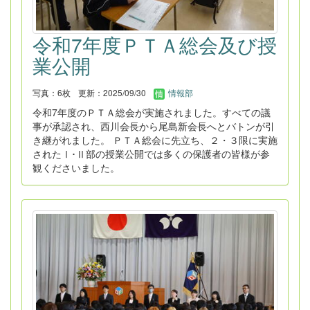
令和7年度ＰＴＡ総会及び授
業公開
写真：6枚
更新：2025/09/30
情報部
令和7年度のＰＴＡ総会が実施されました。すべての議
事が承認され、西川会長から尾島新会長へとバトンが引
き継がれました。 ＰＴＡ総会に先立ち、２・３限に実施
されたⅠ･Ⅱ部の授業公開では多くの保護者の皆様が参
観くださいました。