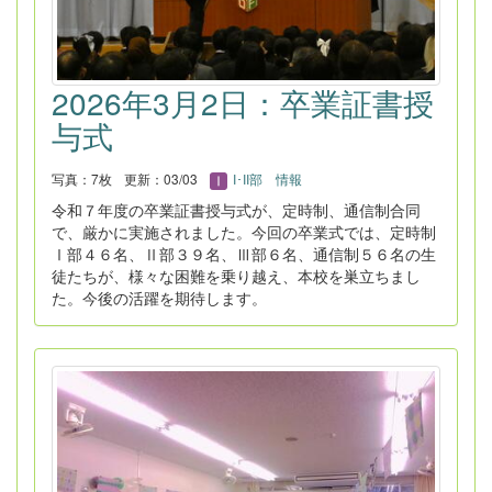
2026年3月2日：卒業証書授
与式
写真：7枚
更新：03/03
I･II部 情報
令和７年度の卒業証書授与式が、定時制、通信制合同
で、厳かに実施されました。今回の卒業式では、定時制
Ⅰ部４６名、Ⅱ部３９名、Ⅲ部６名、通信制５６名の生
徒たちが、様々な困難を乗り越え、本校を巣立ちまし
た。今後の活躍を期待します。