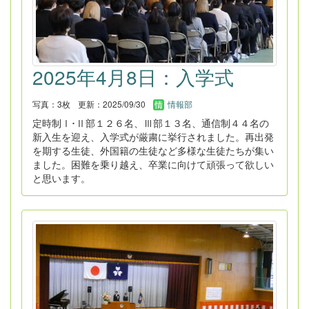
2025年4月8日：入学式
写真：3枚
更新：2025/09/30
情報部
定時制Ⅰ･Ⅱ部１２６名、Ⅲ部１３名、通信制４４名の
新入生を迎え、入学式が厳粛に挙行されました。再出発
を期する生徒、外国籍の生徒など多様な生徒たちが集い
ました。困難を乗り越え、卒業に向けて頑張って欲しい
と思います。