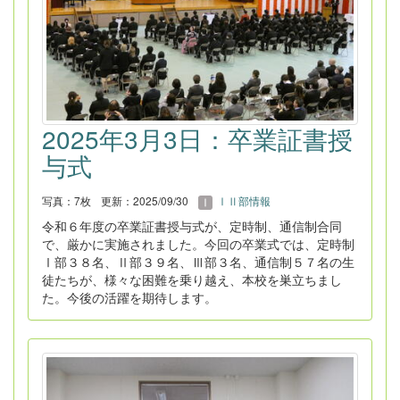
2025年3月3日：卒業証書授
与式
写真：7枚
更新：2025/09/30
ⅠⅡ部情報
令和６年度の卒業証書授与式が、定時制、通信制合同
で、厳かに実施されました。今回の卒業式では、定時制
Ⅰ部３８名、Ⅱ部３９名、Ⅲ部３名、通信制５７名の生
徒たちが、様々な困難を乗り越え、本校を巣立ちまし
た。今後の活躍を期待します。