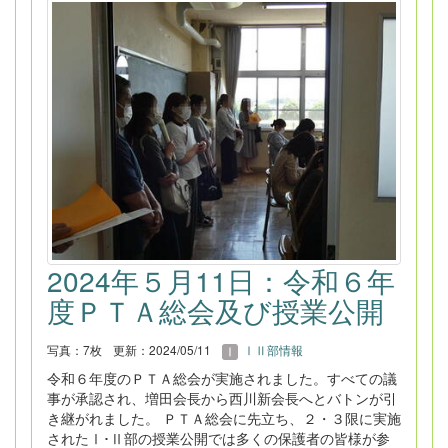
2024年５月11日：令和６年
度ＰＴＡ総会及び授業公開
写真：7枚
更新：2024/05/11
ⅠⅡ部情報
令和６年度のＰＴＡ総会が実施されました。すべての議
事が承認され、増田会長から西川新会長へとバトンが引
き継がれました。 ＰＴＡ総会に先立ち、２・３限に実施
されたⅠ･Ⅱ部の授業公開では多くの保護者の皆様が参