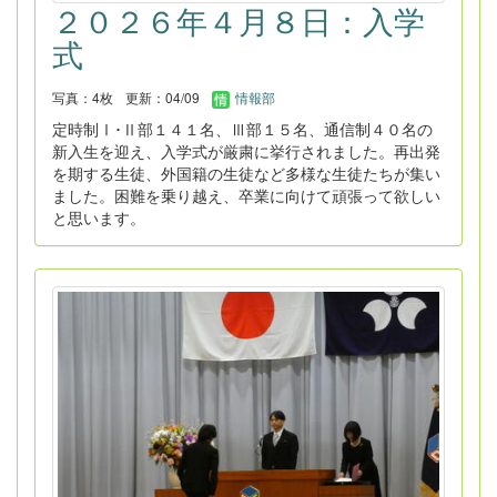
２０２６年４月８日：入学
式
写真：4枚
更新：04/09
情報部
定時制Ⅰ･Ⅱ部１４１名、Ⅲ部１５名、通信制４０名の
新入生を迎え、入学式が厳粛に挙行されました。再出発
を期する生徒、外国籍の生徒など多様な生徒たちが集い
ました。困難を乗り越え、卒業に向けて頑張って欲しい
と思います。