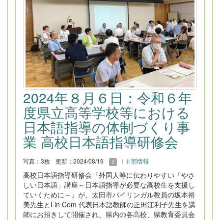
2024年８月６日：令和６年
度県立高等学校等における
日本語指導の体制づくり事
業 高校日本語指導研修会
写真：3枚
更新：2024/08/19
ⅠⅡ部情報
高校日本語指導研修会『外国人等に伝わりやすい「やさ
しい日本語」講座～日本語指導が必要な高校生を支援し
ていくために～』が、太田市バイリンガル教員の坂本裕
美先生とLin Com 代表日本語教師の正田江利子先生を講
師にお招きして開催され、県内の各高校、県教育委員会