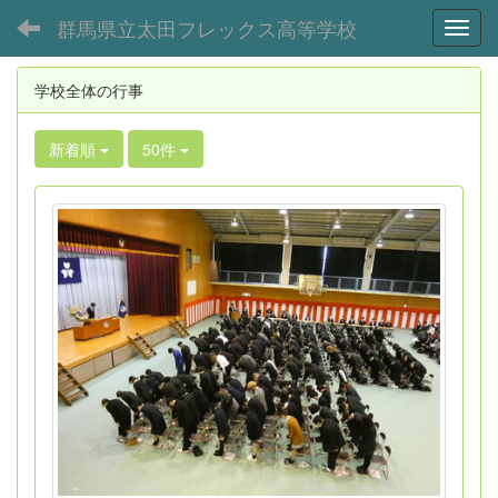
群馬県立太田フレックス高等学校
Toggl
学校全体の行事
新着順
50件