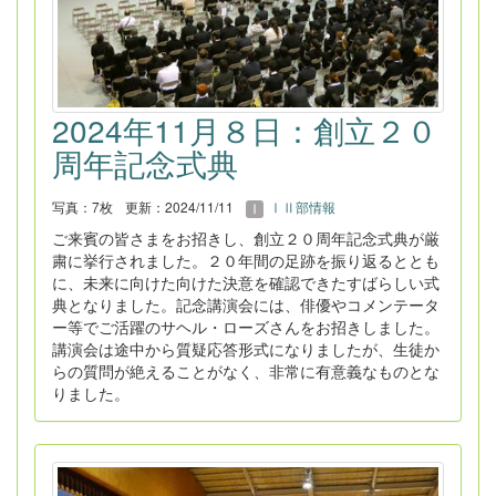
2024年11月８日：創立２０
周年記念式典
写真：7枚
更新：2024/11/11
ⅠⅡ部情報
ご来賓の皆さまをお招きし、創立２０周年記念式典が厳
粛に挙行されました。２０年間の足跡を振り返るととも
に、未来に向けた向けた決意を確認できたすばらしい式
典となりました。記念講演会には、俳優やコメンテータ
ー等でご活躍のサヘル・ローズさんをお招きしました。
講演会は途中から質疑応答形式になりましたが、生徒か
らの質問が絶えることがなく、非常に有意義なものとな
りました。