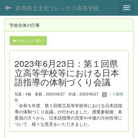
群馬県立太田フレックス高等学校
Toggl
学校全体の行事
アルバム一覧へ
2023年6月23日：第１回県
立高等学校等における日本
語指導の体制づくり会議
写真：4枚
更新：2023/06/27
作成：2023/06/27
ⅠⅡ部情
報
「令和５年度 第１回県立高等学校等における日本語指
導の体制づくり会議」が行われました。授業参観後、各
委員の方々から、日本語指導の充実や今後の方向性等に
ついて、様々な意見をいただきました。