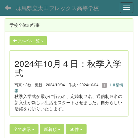
群馬県立太田フレックス高等学校
Toggl
学校全体の行事
アルバム一覧へ
2024年10月４日：秋季入学
式
写真：3枚
更新：2024/10/04
作成：2024/10/04
ⅠⅡ部情
報
秋季入学式が厳かに行われ、定時制２名、通信制９名の
新入生が新しい生活をスタートさせました。自分らしい
活躍をお祈りいたします。
全て表示
新着順
50件