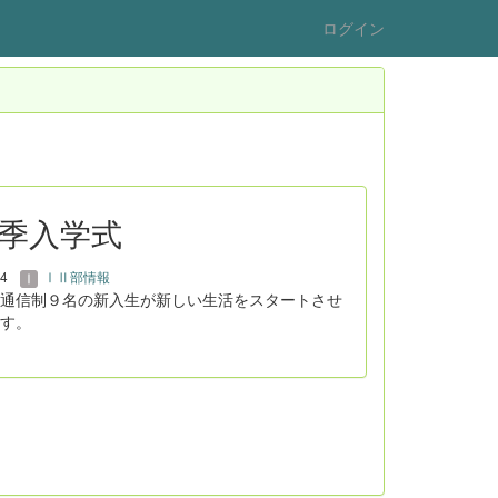
ログイン
秋季入学式
04
ⅠⅡ部情報
通信制９名の新入生が新しい生活をスタートさせ
す。