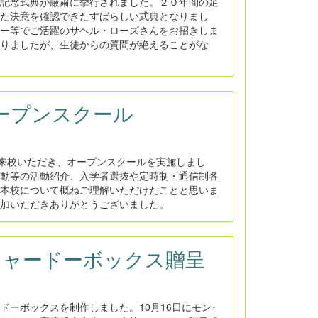
記念式典が厳粛に挙行されました。２０年間の足
た決意を確認できたすばらしい式典となりまし
ー等でご活躍のサヘル・ローズさんをお招きしま
りましたが、生徒からの質問が絶えることがな
オープンスクール
ご来校いただき、オープンスクールを実施しまし
動等の活動紹介、入学者選抜や定時制・通信制各
本校について概ねご理解いただけたことと思いま
加いただきありがとうございました。
：シャードーボックス贈呈
ーボックスを制作しました。10月16日にモン･