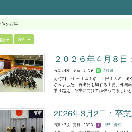
全体の行事
着順
20件
２０２６年４月８日
写真：4枚
更新：04/09
情報部
定時制Ⅰ･Ⅱ部１４１名、Ⅲ部１５名、通
されました。再出発を期する生徒、外国籍
乗り越え、卒業に向けて頑張って欲しいと
2026年3月2日：卒
写真：7枚
更新：03/03
I･II部 情報