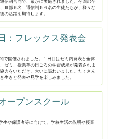
通信制合同で、厳かに実施されました。今回の卒
、Ⅲ部６名、通信制５６名の生徒たちが、様々な
後の活躍を期待します。
･13日：フレックス発表会
日間で開催されました。１日目はゼミ内発表と全体
、ゼミ、授業等の日ごろの学習成果が発表されま
協力をいただき、大いに賑わいました。たくさん
き生きと発表や見学を楽しみました。
R7オープンスクール
学生や保護者等に向けて、学校生活の説明や授業