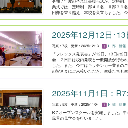
令和７年度の卒業証書授与式が、定時制、
業式では、定時制Ⅰ部４６名、Ⅱ部３９名
困難を乗り越え、本校を巣立ちました。今
2025年12月12日
写真：7枚
更新：2025/12/13
I･II部 情報
「フレックス発表会」が12日、13日の2
会、２日目は校内発表と一般開放が行われ
した。また、今年はキッチンカー業者のご
の皆さまにご来校いただき、生徒たちも生
2025年11月1日：
写真：5枚
更新：2025/11/04
I･II部 情報
R７オープンスクールを実施しました。中
風景の見学会を行いました。