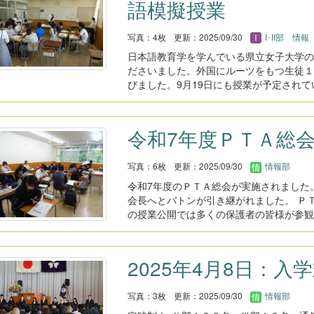
語模擬授業
写真：4枚
更新：2025/09/30
I･II部 情報
日本語教育学を学んでいる県立女子大学の
ださいました。外国にルーツをもつ生徒１
びました。9月19日にも授業が予定されて
令和7年度ＰＴＡ総
写真：6枚
更新：2025/09/30
情報部
令和7年度のＰＴＡ総会が実施されました
会長へとバトンが引き継がれました。 Ｐ
の授業公開では多くの保護者の皆様が参観
2025年4月8日：入
写真：3枚
更新：2025/09/30
情報部