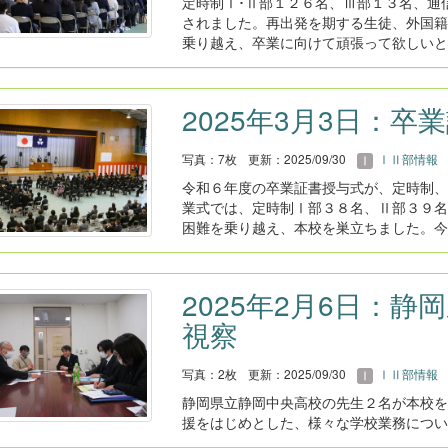
定時制Ⅰ･Ⅱ部１２６名、Ⅲ部１３名、通
されました。再出発を期する生徒、外国籍
乗り越え、卒業に向けて頑張って欲しいと
2025年3月3日：卒
写真：7枚
更新：2025/09/30
ⅠⅡ部情報
令和６年度の卒業証書授与式が、定時制、
業式では、定時制Ⅰ部３８名、Ⅱ部３９名
困難を乗り越え、本校を巣立ちました。今
2025年2月6日：
視察
写真：2枚
更新：2025/09/30
ⅠⅡ部情報
静岡県立静岡中央高校の先生２名が本校を
援をはじめとした、様々な学校業務につい