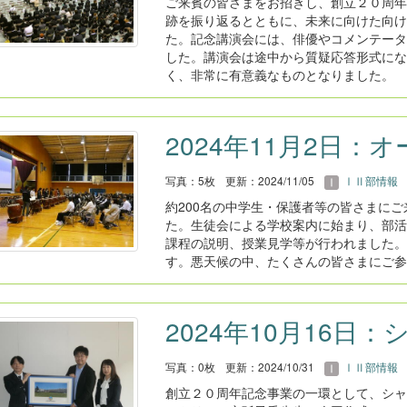
ご来賓の皆さまをお招きし、創立２０周年
跡を振り返るとともに、未来に向けた向け
た。記念講演会には、俳優やコメンテータ
した。講演会は途中から質疑応答形式にな
く、非常に有意義なものとなりました。
2024年11月2日：
写真：5枚
更新：2024/11/05
ⅠⅡ部情報
約200名の中学生・保護者等の皆さまに
た。生徒会による学校案内に始まり、部活
課程の説明、授業見学等が行われました。
す。悪天候の中、たくさんの皆さまにご参
2024年10月16日
写真：0枚
更新：2024/10/31
ⅠⅡ部情報
創立２０周年記念事業の一環として、シャド