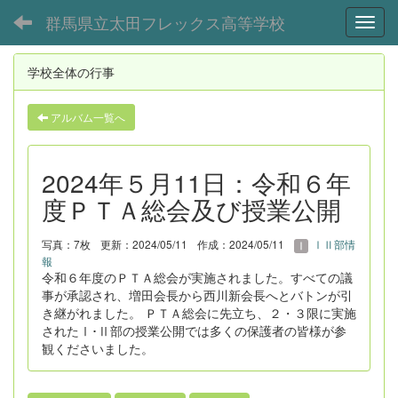
群馬県立太田フレックス高等学校
Toggl
学校全体の行事
アルバム一覧へ
2024年５月11日：令和６年
度ＰＴＡ総会及び授業公開
写真：7枚
更新：2024/05/11
作成：2024/05/11
ⅠⅡ部情
報
令和６年度のＰＴＡ総会が実施されました。すべての議
事が承認され、増田会長から西川新会長へとバトンが引
き継がれました。 ＰＴＡ総会に先立ち、２・３限に実施
されたⅠ･Ⅱ部の授業公開では多くの保護者の皆様が参
観くださいました。