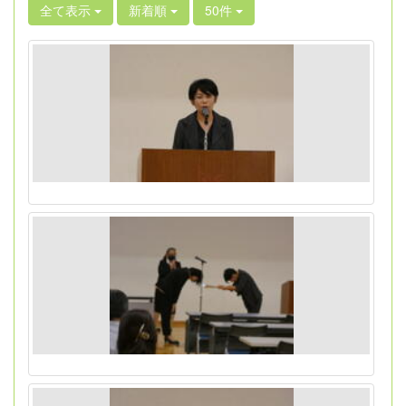
全て表示
新着順
50件