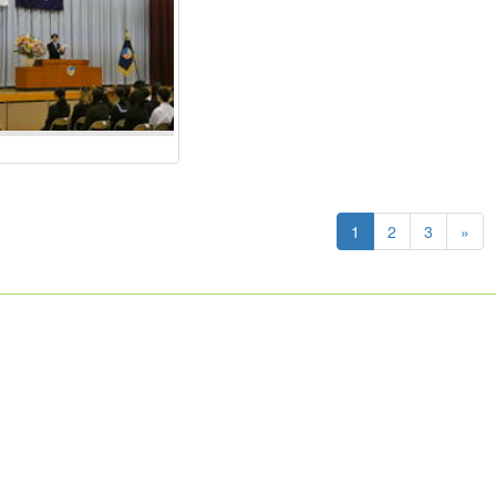
1
2
3
»