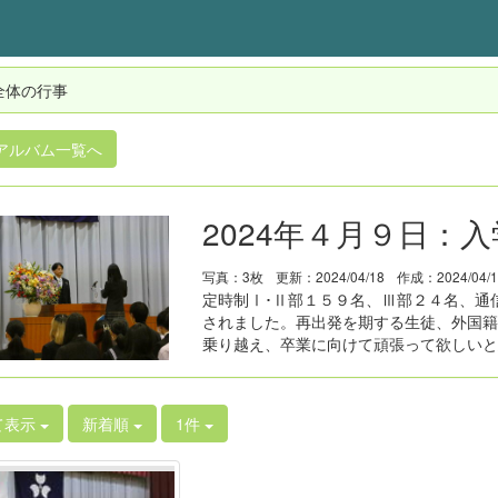
全体の行事
アルバム一覧へ
2024年４月９日：
写真：3枚
更新：2024/04/18
作成：2024/04/
定時制Ⅰ･Ⅱ部１５９名、Ⅲ部２４名、通
されました。再出発を期する生徒、外国籍
乗り越え、卒業に向けて頑張って欲しいと
て表示
新着順
1件