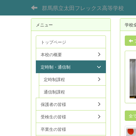
群馬県立太田フレックス高等学校
メニュー
学校
トップページ
本校の概要
定時制・通信制
定時制課程
通信制課程
保護者の皆様
全
受検生の皆様
卒業生の皆様