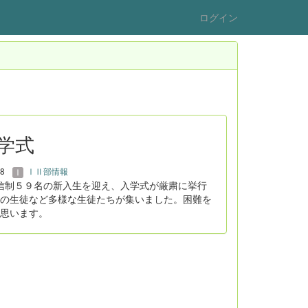
ログイン
入学式
18
ⅠⅡ部情報
信制５９名の新入生を迎え、入学式が厳粛に挙行
の生徒など多様な生徒たちが集いました。困難を
思います。