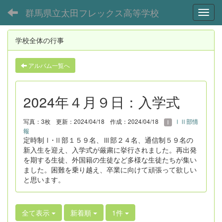
群馬県立太田フレックス高等学校
Toggl
学校全体の行事
アルバム一覧へ
2024年４月９日：入学式
写真：3枚
更新：2024/04/18
作成：2024/04/18
ⅠⅡ部情
報
定時制Ⅰ･Ⅱ部１５９名、Ⅲ部２４名、通信制５９名の
新入生を迎え、入学式が厳粛に挙行されました。再出発
を期する生徒、外国籍の生徒など多様な生徒たちが集い
ました。困難を乗り越え、卒業に向けて頑張って欲しい
と思います。
全て表示
新着順
1件