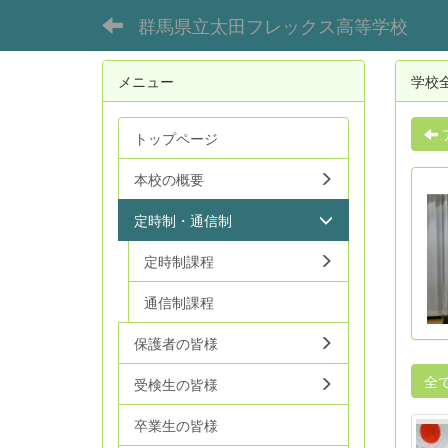
群馬県立太田フレックス高等学校
メニュー
学校
トップページ
本校の概要
定時制・通信制
定時制課程
通信制課程
保護者の皆様
全
受検生の皆様
卒業生の皆様