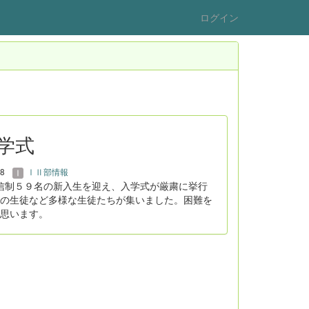
ログイン
入学式
18
ⅠⅡ部情報
信制５９名の新入生を迎え、入学式が厳粛に挙行
の生徒など多様な生徒たちが集いました。困難を
思います。