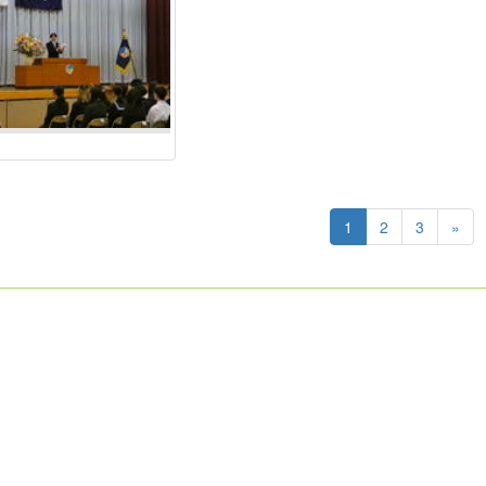
1
2
3
»