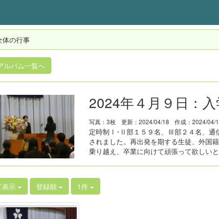
全体の行事
アルバム一覧へ
2024年４月９日：
写真：3枚
更新：2024/04/18
作成：2024/04/
定時制Ⅰ･Ⅱ部１５９名、Ⅲ部２４名、通
されました。再出発を期する生徒、外国籍
乗り越え、卒業に向けて頑張って欲しいと
て表示
登録順
1件