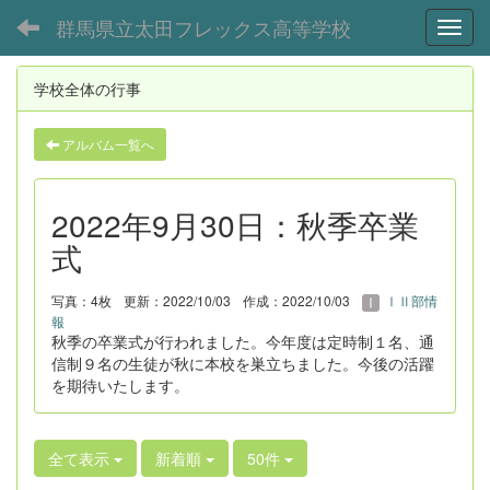
群馬県立太田フレックス高等学校
Toggl
学校全体の行事
アルバム一覧へ
2022年9月30日：秋季卒業
式
写真：4枚
更新：2022/10/03
作成：2022/10/03
ⅠⅡ部情
報
秋季の卒業式が行われました。今年度は定時制１名、通
信制９名の生徒が秋に本校を巣立ちました。今後の活躍
を期待いたします。
全て表示
新着順
50件