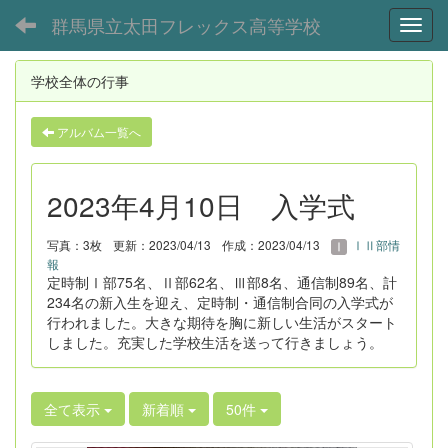
群馬県立太田フレックス高等学校
Toggl
学校全体の行事
アルバム一覧へ
2023年4月10日 入学式
写真：3枚
更新：2023/04/13
作成：2023/04/13
ⅠⅡ部情
報
定時制Ⅰ部75名、Ⅱ部62名、Ⅲ部8名、通信制89名、計
234名の新入生を迎え、定時制・通信制合同の入学式が
行われました。大きな期待を胸に新しい生活がスタート
しました。充実した学校生活を送って行きましょう。
全て表示
新着順
50件