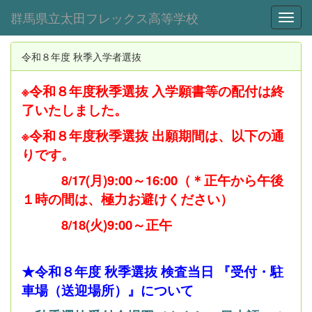
群馬県立太田フレックス高等学校
Toggl
令和８年度 秋季入学者選抜
※令和８年度秋季選抜 入学願書等の配付は終
了いたしました。
※令和８年度秋季選抜 出願期間は、以下の通
りです。
8/17(月)9:00～16:00（＊正午から午後
１時の間は、極力お避けください）
8/18(火)9:00～正午
★令和８年度 秋季選抜 検査当日 『受付・駐
車場（送迎場所）』について