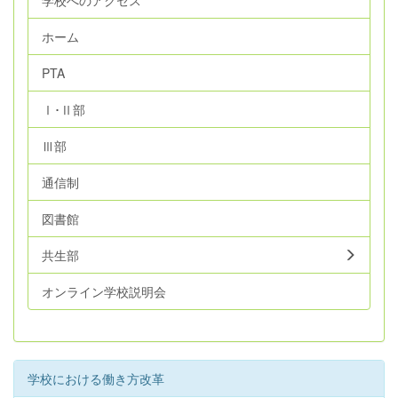
学校へのアクセス
ホーム
PTA
Ⅰ･Ⅱ部
Ⅲ部
通信制
図書館
共生部
オンライン学校説明会
学校における働き方改革