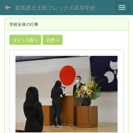
群馬県立太田フレックス高等学校
Toggl
学校全体の行事
タイトル順
20件