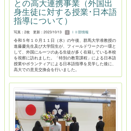
との高大連携事業（外国出
身生徒に対する授業･日本語
指導について）
写真：2枚
更新：2023/10/13
ⅠⅡ部情報
令和５年１０月１１日（水）の午後、群馬大学准教授の
進藤慶先生及び大学院生が、フィールドワークの一環と
して、外国にルーツのある生徒が多く在籍している本校
を視察に訪れました。「特別の教育課程」による日本語
授業やボランティアによる日本語指導を見学した後に、
高大での意見交換会を行いました。