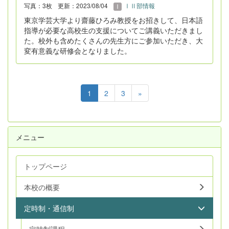
写真：3枚
更新：2023/08/04
ⅠⅡ部情報
東京学芸大学より齋藤ひろみ教授をお招きして、日本語
指導が必要な高校生の支援についてご講義いただきまし
た。校外も含めたくさんの先生方にご参加いただき、大
変有意義な研修会となりました。
1
2
3
»
メニュー
トップページ
本校の概要
定時制・通信制
定時制課程