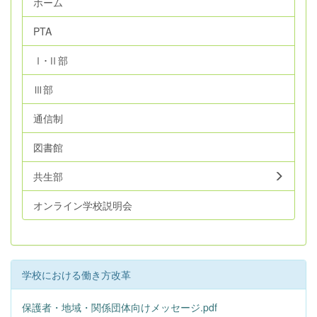
ホーム
PTA
Ⅰ･Ⅱ部
Ⅲ部
通信制
図書館
共生部
オンライン学校説明会
学校における働き方改革
保護者・地域・関係団体向けメッセージ.pdf