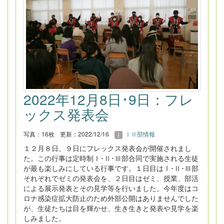
2022年12月8日･9日：フレ
ックス発表会
写真：16枚
更新：2022/12/16
ⅠⅡ部情報
１２月８日、９日にフレックス発表会が開催されまし
た。この行事は定時制Ⅰ･Ⅱ･Ⅲ部合同で実施される生徒
が最も楽しみにしている行事です。１日目はⅠ･Ⅱ･Ⅲ部
それぞれでゼミの発表会を、２日目はゼミ、授業、部活
による展示発表とその見学等を行いました。今年度はコ
ロナ感染症拡大防止のため外部公開はありませんでした
が、生徒たちは目を輝かせ、生き生きと発表や見学を楽
しみました。