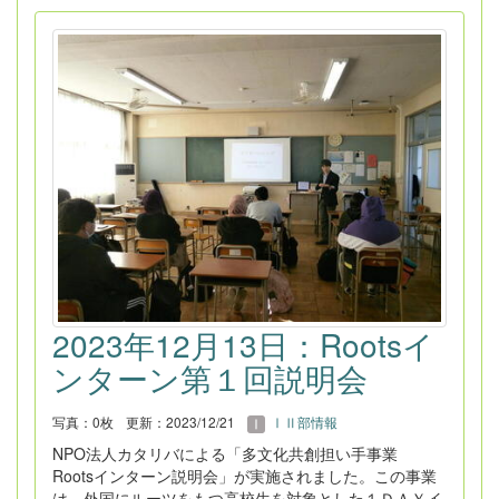
2023年12月13日：Rootsイ
ンターン第１回説明会
写真：0枚
更新：2023/12/21
ⅠⅡ部情報
NPO法人カタリバによる「多文化共創担い手事業
Rootsインターン説明会」が実施されました。この事業
は、外国にルーツをもつ高校生を対象とした１ＤＡＹイ