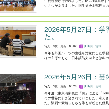
生徒総会が行われました。6つの議案がす
いさつがありました。旧生徒会本部役員の
2026年5月27日
た。
写真：3枚
更新：06/02
[I･II部] 情報
今年も外国ルーツの生徒を対象にした学習
様の主導のもと、日本語能力向上と教科の
2026年5月26日：
写真：3枚
更新：05/26
[I･II部] 情報
今年度は東京演劇集団「風」による『Tou
その世界に引き込まれていました。考えさ
た。演劇の素晴らしさを誰もが感じた鑑賞