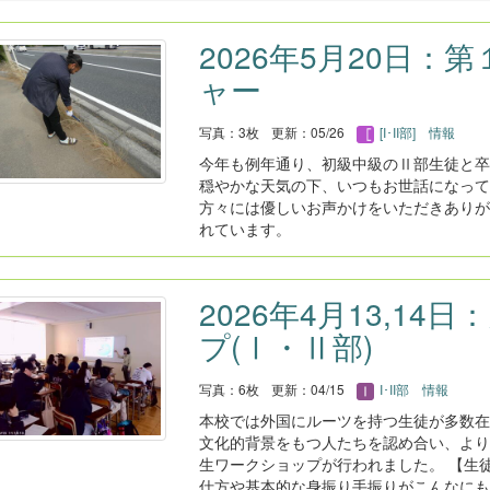
2026年5月20日
ャー
写真：3枚
更新：05/26
[I･II部] 情報
今年も例年通り、初級中級のⅡ部生徒と卒
穏やかな天気の下、いつもお世話になって
方々には優しいお声かけをいただきありが
れています。
2026年4月13,1
プ(Ⅰ・Ⅱ部)
写真：6枚
更新：04/15
I･II部 情報
本校では外国にルーツを持つ生徒が多数在
文化的背景をもつ人たちを認め合い、より
生ワークショップが行われました。 【生徒
仕方や基本的な身振り手振りがこんなにも