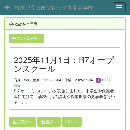
群馬県立太田フレックス高等学校
Toggl
学校全体の行事
アルバム一覧へ
2025年11月1日：R7オープ
ンスクール
写真：5枚
更新：2025/11/04
作成：2025/11/04
I･II部
情報
R７オープンスクールを実施しました。中学生や保護者
等に向けて、学校生活の説明や授業風景の見学会を行い
ました。
全て表示
新着順
10件