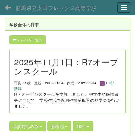
群馬県立太田フレックス高等学校
Toggl
学校全体の行事
アルバム一覧へ
2025年11月1日：R7オープ
ンスクール
写真：5枚
更新：2025/11/04
作成：2025/11/04
I･II部
情報
R７オープンスクールを実施しました。中学生や保護者
等に向けて、学校生活の説明や授業風景の見学会を行い
ました。
承認待ちのみ
新着順
10件