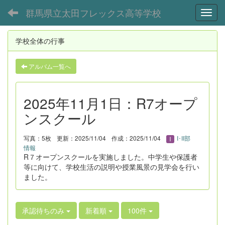
群馬県立太田フレックス高等学校
Toggl
学校全体の行事
アルバム一覧へ
2025年11月1日：R7オープ
ンスクール
写真：5枚
更新：2025/11/04
作成：2025/11/04
I･II部
情報
R７オープンスクールを実施しました。中学生や保護者
等に向けて、学校生活の説明や授業風景の見学会を行い
ました。
承認待ちのみ
新着順
100件