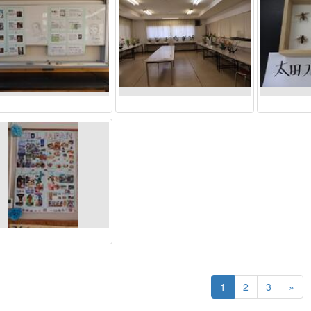
1
2
3
»