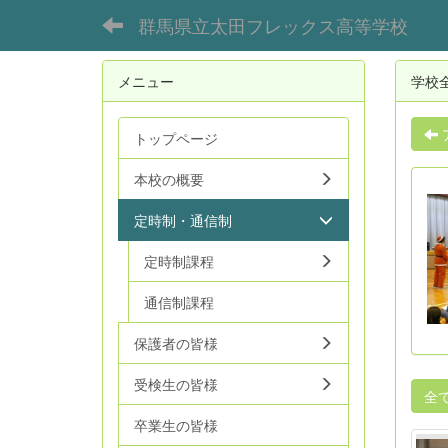
群馬県立太田フレックス高等学校
メニュー
学校
トップページ
本校の概要
定時制・通信制
定時制課程
通信制課程
保護者の皆様
受検生の皆様
全
卒業生の皆様