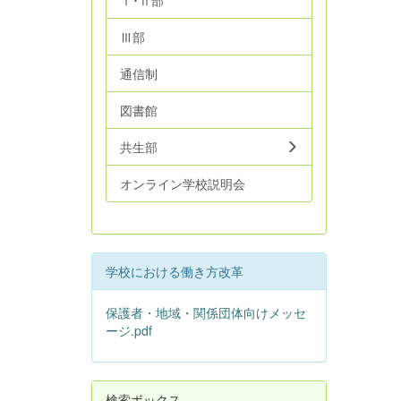
Ⅰ･Ⅱ部
Ⅲ部
通信制
図書館
共生部
オンライン学校説明会
学校における働き方改革
保護者・地域・関係団体向けメッセ
ージ.pdf
検索ボックス