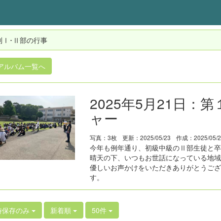
制Ⅰ･Ⅱ部の行事
アルバム一覧へ
2025年5月21日
ャー
写真：3枚
更新：2025/05/23
作成：2025/05/
今年も例年通り、初級中級のⅡ部生徒と卒
晴天の下、いつもお世話になっている地域
優しいお声かけをいただきありがとうござ
す。
時保存のみ
新着順
50件