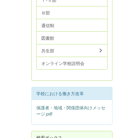
Ⅰ･Ⅱ部
Ⅲ部
通信制
図書館
共生部
オンライン学校説明会
学校における働き方改革
保護者・地域・関係団体向けメッセ
ージ.pdf
検索ボックス