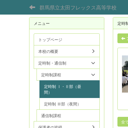
群馬県立太田フレックス高等学校
メニュー
定時
トップページ
本校の概要
定時制・通信制
定時制課程
定時制 Ⅰ・Ⅱ部（昼
間）
定時制 Ⅲ部（夜間）
通信制課程
全
保護者の皆様