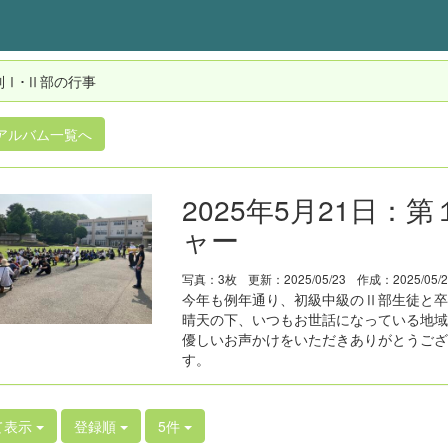
制Ⅰ･Ⅱ部の行事
アルバム一覧へ
2025年5月21日
ャー
写真：3枚
更新：2025/05/23
作成：2025/05/
今年も例年通り、初級中級のⅡ部生徒と卒
晴天の下、いつもお世話になっている地域
優しいお声かけをいただきありがとうござ
す。
て表示
登録順
5件