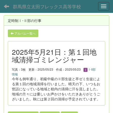
群馬県立太田フレックス高等学校
Toggl
定時制Ⅰ･Ⅱ部の行事
アルバム一覧へ
2025年5月21日：第１回地
域清掃ゴミレンジャー
写真：3枚
更新：2025/05/23
作成：2025/05/23
I･II部
情報
今年も例年通り、初級中級のⅡ部生徒と卒ゼミ生徒によ
る第１回の地域清掃を行いました。晴天の下、いつもお
世話になっている地域と校内の清掃に汗を流しました。
地域の方々には優しいお声かけをいただきありがとうご
ざいました。秋には第２回の清掃が予定されています。