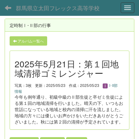
群馬県立太田フレックス高等学校
Toggl
定時制Ⅰ･Ⅱ部の行事
アルバム一覧へ
2025年5月21日：第１回地
域清掃ゴミレンジャー
写真：3枚
更新：2025/05/23
作成：2025/05/23
I･II部
情報
今年も例年通り、初級中級のⅡ部生徒と卒ゼミ生徒によ
る第１回の地域清掃を行いました。晴天の下、いつもお
世話になっている地域と校内の清掃に汗を流しました。
地域の方々には優しいお声かけをいただきありがとうご
ざいました。秋には第２回の清掃が予定されています。