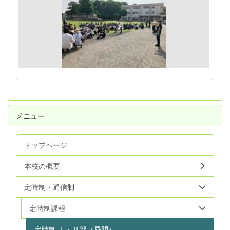
メニュー
トップページ
本校の概要
定時制・通信制
定時制課程
定時制 Ⅰ・Ⅱ部（昼間）