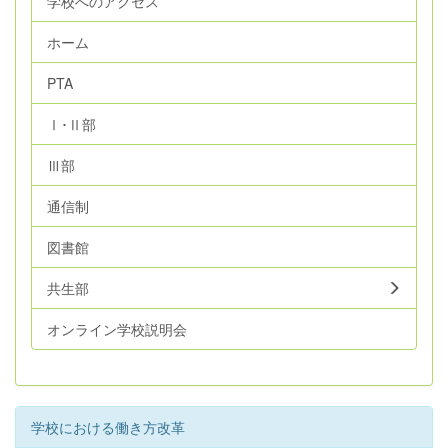
学校へのアクセス
ホーム
PTA
Ⅰ･Ⅱ部
Ⅲ部
通信制
図書館
共生部
オンライン学校説明会
学校における働き方改革