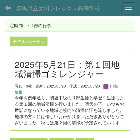
群馬県立太田フレックス高等学校
Toggl
定時制Ⅰ･Ⅱ部の行事
アルバム一覧へ
2025年5月21日：第１回地
域清掃ゴミレンジャー
写真：3枚
更新：2025/05/23
作成：2025/05/23
I･II部
情報
今年も例年通り、初級中級のⅡ部生徒と卒ゼミ生徒によ
る第１回の地域清掃を行いました。晴天の下、いつもお
世話になっている地域と校内の清掃に汗を流しました。
地域の方々には優しいお声かけをいただきありがとうご
ざいました。秋には第２回の清掃が予定されています。