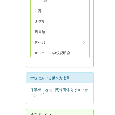
Ⅰ･Ⅱ部
Ⅲ部
通信制
図書館
共生部
オンライン学校説明会
学校における働き方改革
保護者・地域・関係団体向けメッセ
ージ.pdf
検索ボックス