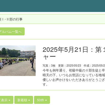
制Ⅰ･Ⅱ部の行事
アルバム一覧へ
2025年5月21日
ャー
写真：3枚
更新：2025/05/23
作成：2025/05/
今年も例年通り、初級中級のⅡ部生徒と卒
晴天の下、いつもお世話になっている地域
優しいお声かけをいただきありがとうござ
す。
て表示
新着順
50件