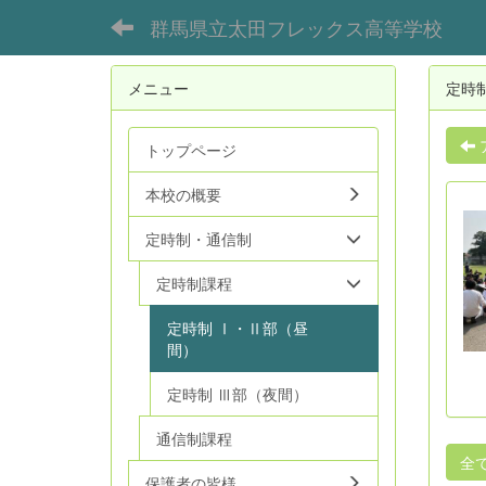
群馬県立太田フレックス高等学校
メニュー
定時
トップページ
本校の概要
定時制・通信制
定時制課程
定時制 Ⅰ・Ⅱ部（昼
間）
定時制 Ⅲ部（夜間）
通信制課程
全
保護者の皆様