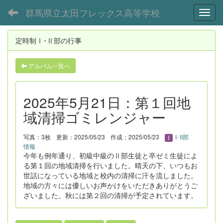
群馬県立太田フレックス高等学校
Toggl
定時制Ⅰ･Ⅱ部の行事
アルバム一覧へ
2025年5月21日：第１回地
域清掃ゴミレンジャー
写真：3枚
更新：2025/05/23
作成：2025/05/23
I･II部
情報
今年も例年通り、初級中級のⅡ部生徒と卒ゼミ生徒によ
る第１回の地域清掃を行いました。晴天の下、いつもお
世話になっている地域と校内の清掃に汗を流しました。
地域の方々には優しいお声かけをいただきありがとうご
ざいました。秋には第２回の清掃が予定されています。