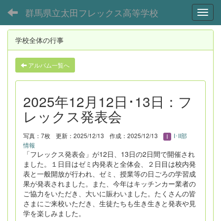
群馬県立太田フレックス高等学校
Toggl
学校全体の行事
アルバム一覧へ
2025年12月12日･13日：フ
レックス発表会
写真：7枚
更新：2025/12/13
作成：2025/12/13
I･II部
情報
「フレックス発表会」が12日、13日の2日間で開催され
ました。１日目はゼミ内発表と全体会、２日目は校内発
表と一般開放が行われ、ゼミ、授業等の日ごろの学習成
果が発表されました。また、今年はキッチンカー業者の
ご協力をいただき、大いに賑わいました。たくさんの皆
さまにご来校いただき、生徒たちも生き生きと発表や見
学を楽しみました。