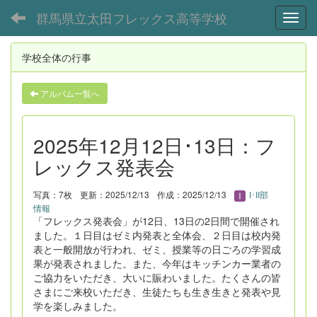
群馬県立太田フレックス高等学校
Toggl
学校全体の行事
アルバム一覧へ
2025年12月12日･13日：フ
レックス発表会
写真：7枚
更新：2025/12/13
作成：2025/12/13
I･II部
情報
「フレックス発表会」が12日、13日の2日間で開催され
ました。１日目はゼミ内発表と全体会、２日目は校内発
表と一般開放が行われ、ゼミ、授業等の日ごろの学習成
果が発表されました。また、今年はキッチンカー業者の
ご協力をいただき、大いに賑わいました。たくさんの皆
さまにご来校いただき、生徒たちも生き生きと発表や見
学を楽しみました。