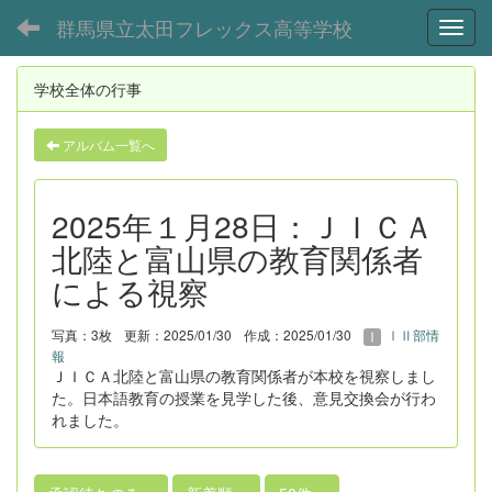
群馬県立太田フレックス高等学校
Toggl
学校全体の行事
アルバム一覧へ
2025年１月28日：ＪＩＣＡ
北陸と富山県の教育関係者
による視察
写真：3枚
更新：2025/01/30
作成：2025/01/30
ⅠⅡ部情
報
ＪＩＣＡ北陸と富山県の教育関係者が本校を視察しまし
た。日本語教育の授業を見学した後、意見交換会が行わ
れました。