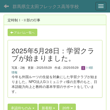
群馬県立太田フレックス高等学校
Toggl
定時制Ⅰ･Ⅱ部の行事
アルバム一覧へ
2025年5月28日：学習クラ
ブが始まりました。
写真：2枚
更新：2025/05/29
作成：2025/05/29
I･II部
情報
今年も外国ルーツの生徒を対象にした学習クラブが始ま
りました。NPO法人Gコミュニティ様の主導のもと、日
本語能力向上と教科の基本学習のサポートをしていま
す。
承認待ちのみ
新着順
20件