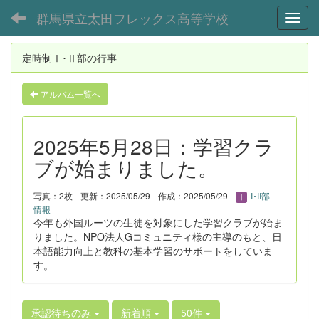
群馬県立太田フレックス高等学校
Toggl
定時制Ⅰ･Ⅱ部の行事
アルバム一覧へ
2025年5月28日：学習クラ
ブが始まりました。
写真：2枚
更新：2025/05/29
作成：2025/05/29
I･II部
情報
今年も外国ルーツの生徒を対象にした学習クラブが始ま
りました。NPO法人Gコミュニティ様の主導のもと、日
本語能力向上と教科の基本学習のサポートをしていま
す。
承認待ちのみ
新着順
50件