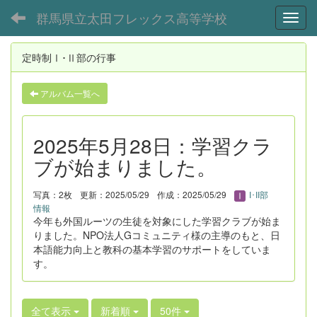
群馬県立太田フレックス高等学校
Toggl
定時制Ⅰ･Ⅱ部の行事
アルバム一覧へ
2025年5月28日：学習クラ
ブが始まりました。
写真：2枚
更新：2025/05/29
作成：2025/05/29
I･II部
情報
今年も外国ルーツの生徒を対象にした学習クラブが始ま
りました。NPO法人Gコミュニティ様の主導のもと、日
本語能力向上と教科の基本学習のサポートをしていま
す。
全て表示
新着順
50件