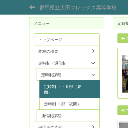
群馬県立太田フレックス高等学校
メニュー
定時
トップページ
本校の概要
定時制・通信制
定時制課程
定時制 Ⅰ・Ⅱ部（昼
間）
定時制 Ⅲ部（夜間）
全
通信制課程
保護者の皆様