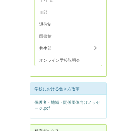
Ⅰ･Ⅱ部
Ⅲ部
通信制
図書館
共生部
オンライン学校説明会
学校における働き方改革
保護者・地域・関係団体向けメッセ
ージ.pdf
検索ボックス