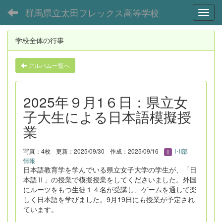
群馬県立太田フレックス高等学校
Toggl
学校全体の行事
アルバム一覧へ
2025年９月1６日：県立女
子大生による日本語模擬授
業
写真：4枚
更新：2025/09/30
作成：2025/09/16
I･II部
情報
日本語教育学を学んでいる県立女子大学の学生が、「日
本語Ⅱ」の授業で模擬授業をしてくださいました。外国
にルーツをもつ生徒１４名が受講し、ゲームを通して楽
しく日本語を学びました。9月19日にも授業が予定され
ています。