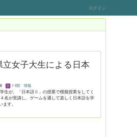
ログイン
：県立女子大生による日本
16
I･II部 情報
学生が、「日本語Ⅱ」の授業で模擬授業をしてく
４名が受講し、ゲームを通して楽しく日本語を学
います。