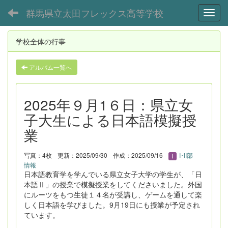
群馬県立太田フレックス高等学校
Toggl
学校全体の行事
アルバム一覧へ
2025年９月1６日：県立女
子大生による日本語模擬授
業
写真：4枚
更新：2025/09/30
作成：2025/09/16
I･II部
情報
日本語教育学を学んでいる県立女子大学の学生が、「日
本語Ⅱ」の授業で模擬授業をしてくださいました。外国
にルーツをもつ生徒１４名が受講し、ゲームを通して楽
しく日本語を学びました。9月19日にも授業が予定され
ています。