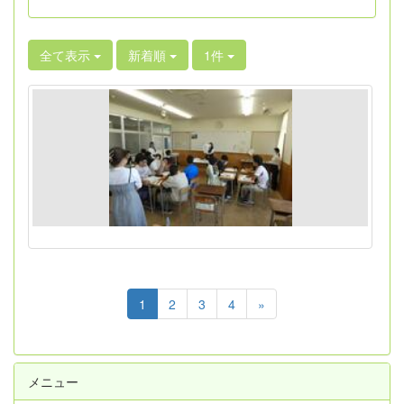
全て表示
新着順
1件
1
2
3
4
»
メニュー