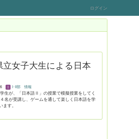
ログイン
：県立女子大生による日本
16
I･II部 情報
学生が、「日本語Ⅱ」の授業で模擬授業をしてく
４名が受講し、ゲームを通して楽しく日本語を学
います。