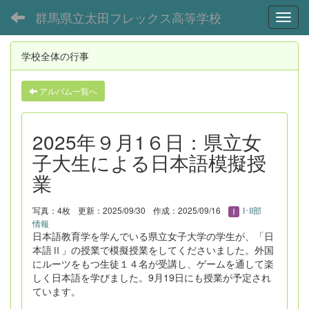
群馬県立太田フレックス高等学校
Toggl
学校全体の行事
アルバム一覧へ
2025年９月1６日：県立女
子大生による日本語模擬授
業
写真：4枚
更新：2025/09/30
作成：2025/09/16
I･II部
情報
日本語教育学を学んでいる県立女子大学の学生が、「日
本語Ⅱ」の授業で模擬授業をしてくださいました。外国
にルーツをもつ生徒１４名が受講し、ゲームを通して楽
しく日本語を学びました。9月19日にも授業が予定され
ています。