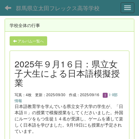
群馬県立太田フレックス高等学校
Toggl
学校全体の行事
アルバム一覧へ
2025年９月1６日：県立女
子大生による日本語模擬授
業
写真：4枚
更新：2025/09/30
作成：2025/09/16
I･II部
情報
日本語教育学を学んでいる県立女子大学の学生が、「日
本語Ⅱ」の授業で模擬授業をしてくださいました。外国
にルーツをもつ生徒１４名が受講し、ゲームを通して楽
しく日本語を学びました。9月19日にも授業が予定され
ています。