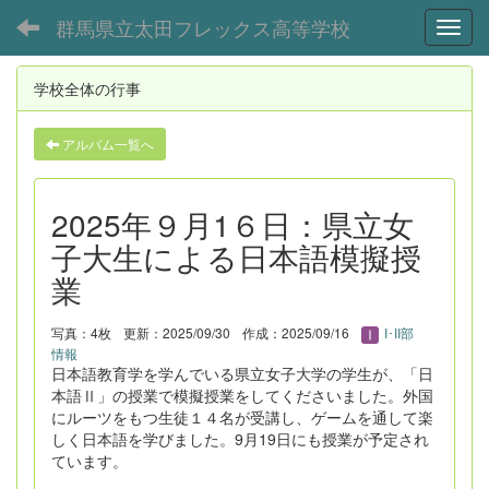
群馬県立太田フレックス高等学校
Toggl
学校全体の行事
アルバム一覧へ
2025年９月1６日：県立女
子大生による日本語模擬授
業
写真：4枚
更新：2025/09/30
作成：2025/09/16
I･II部
情報
日本語教育学を学んでいる県立女子大学の学生が、「日
本語Ⅱ」の授業で模擬授業をしてくださいました。外国
にルーツをもつ生徒１４名が受講し、ゲームを通して楽
しく日本語を学びました。9月19日にも授業が予定され
ています。