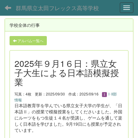
群馬県立太田フレックス高等学校
Toggl
学校全体の行事
アルバム一覧へ
2025年９月1６日：県立女
子大生による日本語模擬授
業
写真：4枚
更新：2025/09/30
作成：2025/09/16
I･II部
情報
日本語教育学を学んでいる県立女子大学の学生が、「日
本語Ⅱ」の授業で模擬授業をしてくださいました。外国
にルーツをもつ生徒１４名が受講し、ゲームを通して楽
しく日本語を学びました。9月19日にも授業が予定され
ています。