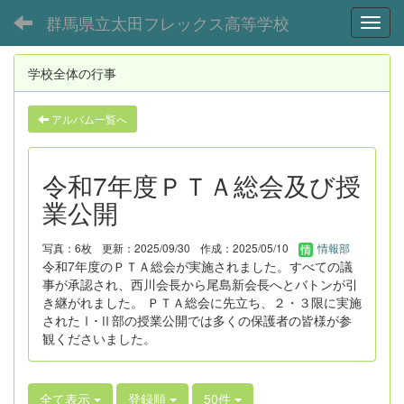
群馬県立太田フレックス高等学校
Toggl
学校全体の行事
アルバム一覧へ
令和7年度ＰＴＡ総会及び授
業公開
写真：6枚
更新：2025/09/30
作成：2025/05/10
情報部
令和7年度のＰＴＡ総会が実施されました。すべての議
事が承認され、西川会長から尾島新会長へとバトンが引
き継がれました。 ＰＴＡ総会に先立ち、２・３限に実施
されたⅠ･Ⅱ部の授業公開では多くの保護者の皆様が参
観くださいました。
全て表示
登録順
50件