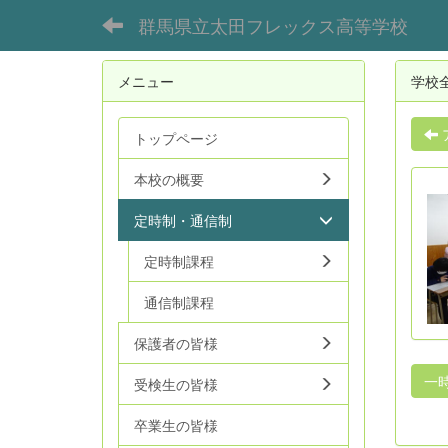
群馬県立太田フレックス高等学校
メニュー
学校
トップページ
本校の概要
定時制・通信制
定時制課程
通信制課程
保護者の皆様
一
受検生の皆様
卒業生の皆様