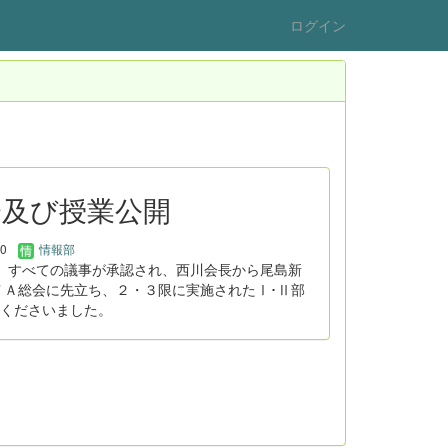
ログイン
会及び授業公開
10
情報部
。すべての議事が承認され、西川会長から尾島新
ＴＡ総会に先立ち、２・３限に実施されたⅠ･Ⅱ部
くださいました。