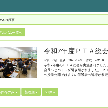
全体の行事
アルバム一覧へ
令和7年度ＰＴＡ総
写真：6枚
更新：2025/09/30
作成：2025/05/
令和7年度のＰＴＡ総会が実施されました
会長へとバトンが引き継がれました。 Ｐ
の授業公開では多くの保護者の皆様が参観
時保存のみ
新着順
50件