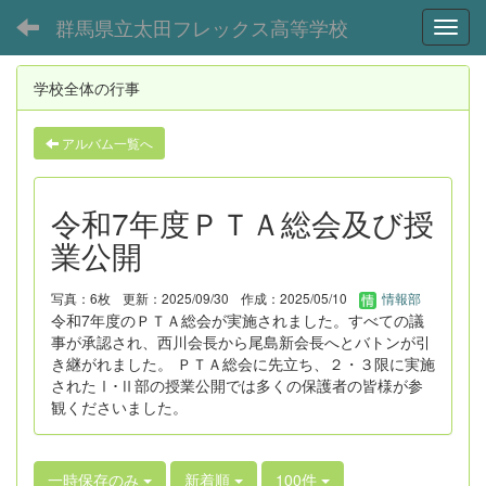
群馬県立太田フレックス高等学校
Toggl
学校全体の行事
アルバム一覧へ
令和7年度ＰＴＡ総会及び授
業公開
写真：6枚
更新：2025/09/30
作成：2025/05/10
情報部
令和7年度のＰＴＡ総会が実施されました。すべての議
事が承認され、西川会長から尾島新会長へとバトンが引
き継がれました。 ＰＴＡ総会に先立ち、２・３限に実施
されたⅠ･Ⅱ部の授業公開では多くの保護者の皆様が参
観くださいました。
一時保存のみ
新着順
100件