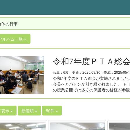
全体の行事
アルバム一覧へ
令和7年度ＰＴＡ総
写真：6枚
更新：2025/09/30
作成：2025/05/
令和7年度のＰＴＡ総会が実施されました
会長へとバトンが引き継がれました。 Ｐ
の授業公開では多くの保護者の皆様が参観
て表示
新着順
50件