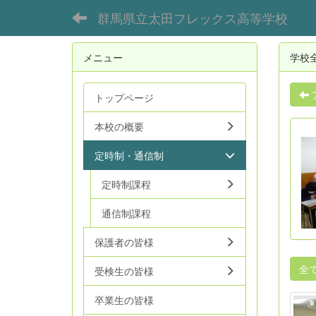
群馬県立太田フレックス高等学校
メニュー
学校
トップページ
本校の概要
定時制・通信制
定時制課程
通信制課程
保護者の皆様
全
受検生の皆様
卒業生の皆様