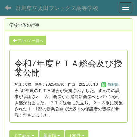
群馬県立太田フレックス高等学校
Toggl
学校全体の行事
アルバム一覧へ
令和7年度ＰＴＡ総会及び授
業公開
写真：6枚
更新：2025/09/30
作成：2025/05/10
情報部
令和7年度のＰＴＡ総会が実施されました。すべての議
事が承認され、西川会長から尾島新会長へとバトンが引
き継がれました。 ＰＴＡ総会に先立ち、２・３限に実施
されたⅠ･Ⅱ部の授業公開では多くの保護者の皆様が参
観くださいました。
全て表示
新着順
100件