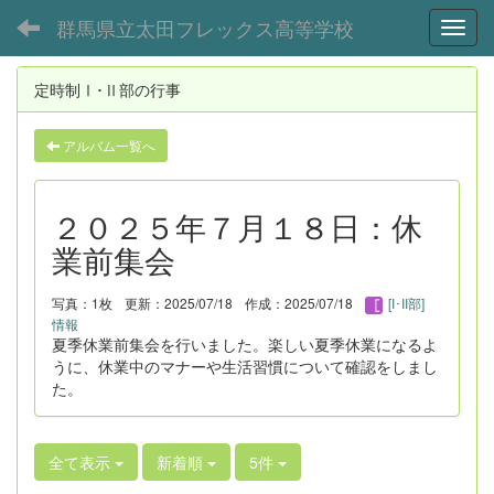
群馬県立太田フレックス高等学校
Toggl
定時制Ⅰ･Ⅱ部の行事
アルバム一覧へ
２０２５年７月１８日：休
業前集会
写真：1枚
更新：2025/07/18
作成：2025/07/18
[I･II部]
情報
夏季休業前集会を行いました。楽しい夏季休業になるよ
うに、休業中のマナーや生活習慣について確認をしまし
た。
全て表示
新着順
5件