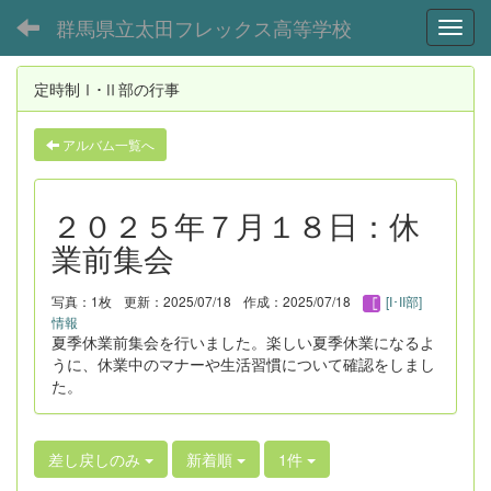
群馬県立太田フレックス高等学校
Toggl
定時制Ⅰ･Ⅱ部の行事
アルバム一覧へ
２０２５年７月１８日：休
業前集会
写真：1枚
更新：2025/07/18
作成：2025/07/18
[I･II部]
情報
夏季休業前集会を行いました。楽しい夏季休業になるよ
うに、休業中のマナーや生活習慣について確認をしまし
た。
差し戻しのみ
新着順
1件