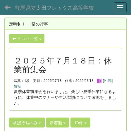
群馬県立太田フレックス高等学校
Toggl
定時制Ⅰ･Ⅱ部の行事
アルバム一覧へ
２０２５年７月１８日：休
業前集会
写真：1枚
更新：2025/07/18
作成：2025/07/18
[I･II部]
情報
夏季休業前集会を行いました。楽しい夏季休業になるよ
うに、休業中のマナーや生活習慣について確認をしまし
た。
承認待ちのみ
新着順
10件