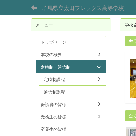
群馬県立太田フレックス高等学校
メニュー
学校
トップページ
本校の概要
定時制・通信制
定時制課程
通信制課程
保護者の皆様
全
受検生の皆様
卒業生の皆様